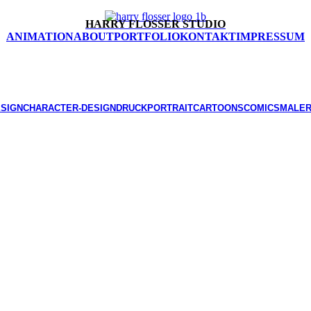
HARRY FLOSSER STUDIO
ANIMATION
ABOUT
PORTFOLIO
KONTAKT
IMPRESSUM
SIGN
CHARACTER-DESIGN
DRUCK
PORTRAIT
CARTOONS
COMICS
MALER