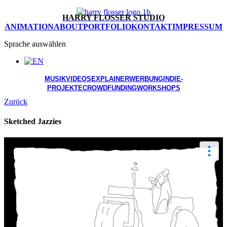
HARRY FLOSSER STUDIO
ANIMATION
ABOUT
PORTFOLIO
KONTAKT
IMPRESSUM
Sprache auswählen
MUSIKVIDEOS
EXPLAINER
WERBUNG
INDIE-
PROJEKTE
CROWDFUNDING
WORKSHOPS
Zurück
Sketched Jazzies